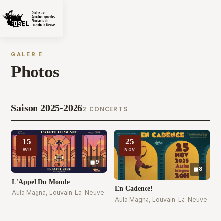
GALERIE
Photos
Saison 2025-2026
2 CONCERTS
15
25
AVR
NOV
9
8
L'Appel Du Monde
En Cadence!
Aula Magna, Louvain-La-Neuve
Aula Magna, Louvain-La-Neuve